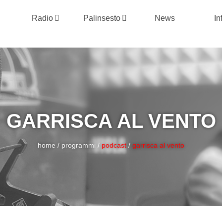
Radio
Palinsesto
News
In
GARRISCA AL VENTO
home
/
programmi
/
podcast
/
garrisca al vento