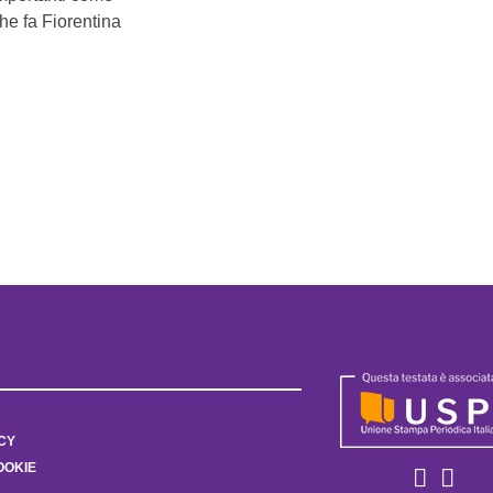
che fa Fiorentina
CY
OOKIE