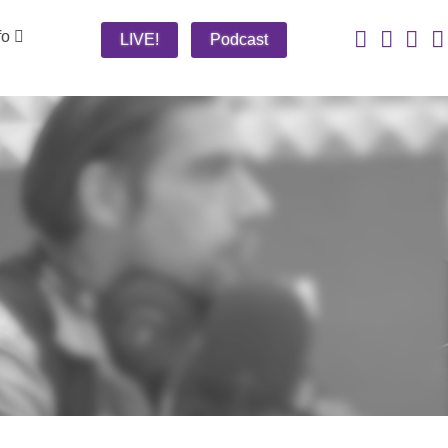
fo
LIVE!
Podcast