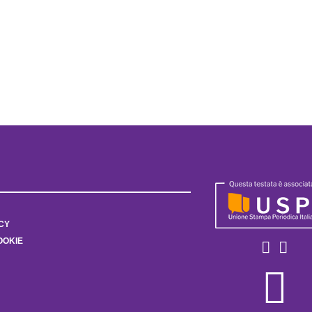
CY
OOKIE