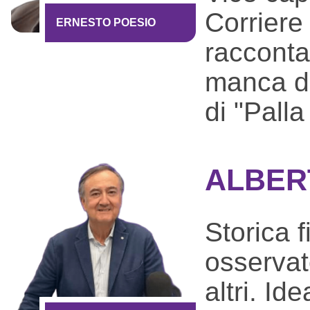
Corriere 
ERNESTO POESIO
racconta
manca di
di "Palla
ALBER
Storica f
osservat
altri. Id