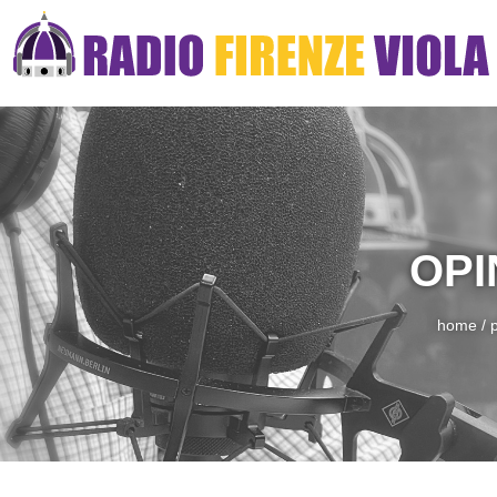
OPI
home
/