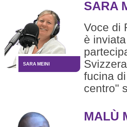
SARA M
Voce di 
è inviata
partecip
Svizzera
SARA MEINI
fucina di
centro" 
MALÙ 