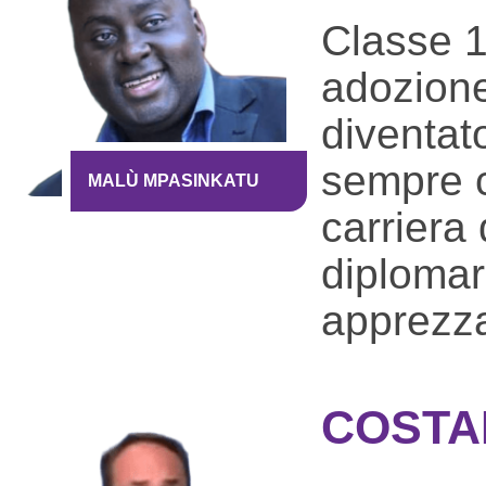
Classe 1
adozione
diventat
sempre c
MALÙ MPASINKATU
carriera 
diplomar
apprezza
COSTA