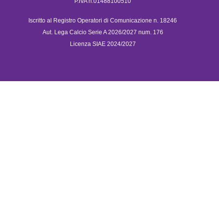
P.IVA n.01488100510
Iscritto al Registro Operatori di Comunicazione n. 18246
Aut. Lega Calcio Serie A 2026/2027 num. 176
Licenza SIAE 2024/2027