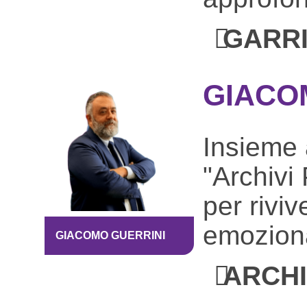
GARRI
GIACO
Insieme 
"Archivi 
per riviv
emoziona
GIACOMO GUERRINI
ARCHI