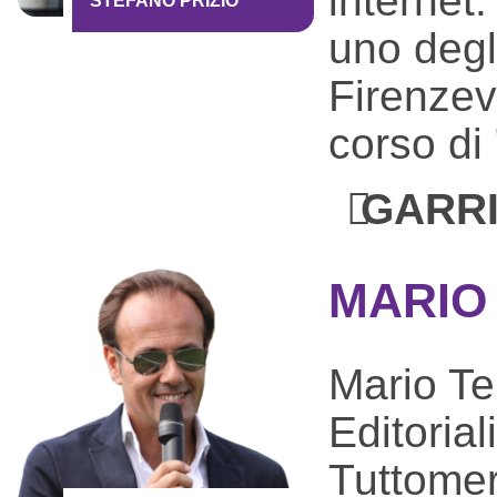
internet
STEFANO PRIZIO
uno degli
Firenzevi
corso di
GARRI
MARIO
Mario Ten
Editorial
Tuttome