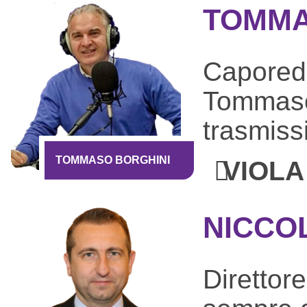
TOMMA
Caporedat
Tommaso 
trasmiss
TOMMASO BORGHINI
VIOLA
NICCO
Direttor