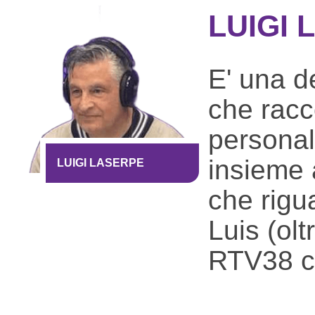
LUIGI
E' una de
che racc
personal
insieme a
LUIGI LASERPE
che rigua
Luis (olt
RTV38 co