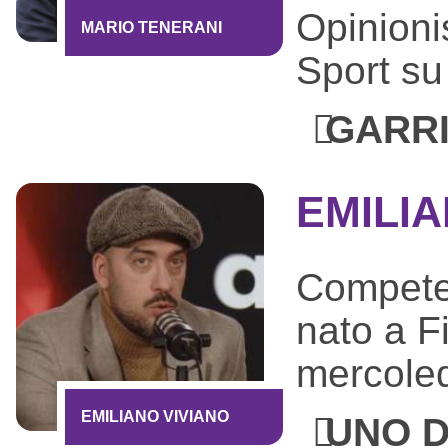
Opinioni
MARIO TENERANI
Sport s
GARRI
EMILIA
Competen
nato a F
mercoled
EMILIANO VIVIANO
UNO D