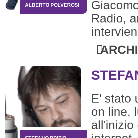
Giacomo 
ALBERTO POLVEROSI
Radio, a
intervie
ARCHI
STEFA
E' stato 
on line, 
all'inizi