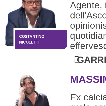
Agente, 
dell'Asc
opinioni
quotidia
COSTANTINO
NICOLETTI
efferves
GARRI
MASSI
Ex calcia