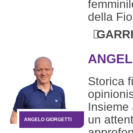
femminil
della Fi
GARRI
ANGEL
Storica 
opinionis
Insieme 
un atten
ANGELO GIORGETTI
approfon