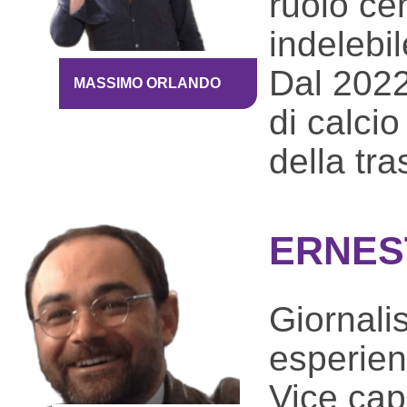
ruolo ce
indelebil
Dal 2022
MASSIMO ORLANDO
di calci
della tr
ERNES
Giornali
esperienz
Vice capo