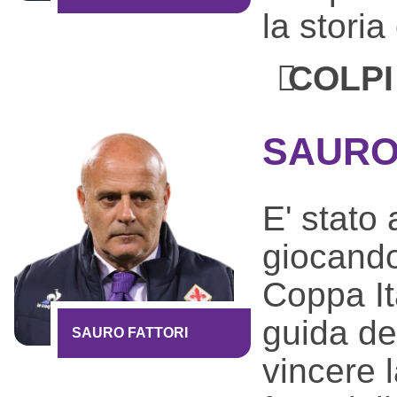
la storia
COLPI
SAURO
E' stato
giocando
Coppa Ita
guida de
SAURO FATTORI
vincere 