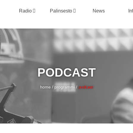
Radio
Palinsesto
News
In
PODCAST
home
/
programmi
/
podcast