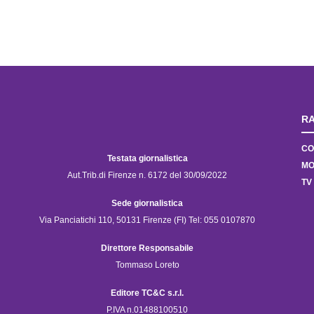
RA
CO
Testata giornalistica
MO
Aut.Trib.di Firenze n. 6172 del 30/09/2022
TV
Sede giornalistica
Via Panciatichi 110, 50131 Firenze (FI) Tel: 055 0107870
Direttore Responsabile
Tommaso Loreto
Editore TC&C s.r.l.
P.IVA n.01488100510