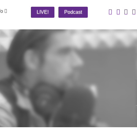
fo
LIVE!
Podcast