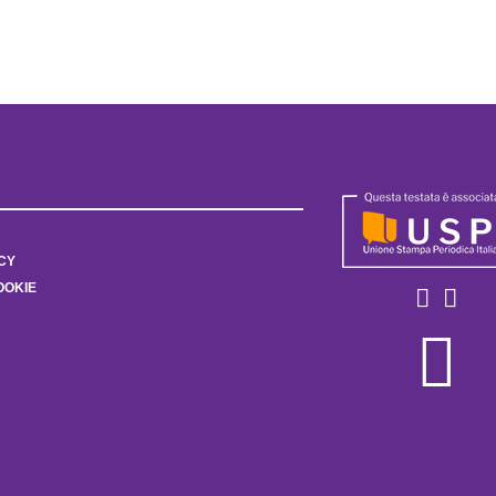
CY
OOKIE