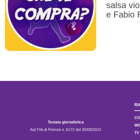
salsa vi
e Fabio 
RA
CO
Testata giornalistica
MO
Aut.Trib.di Firenze n. 6172 del 30/09/2022
TV