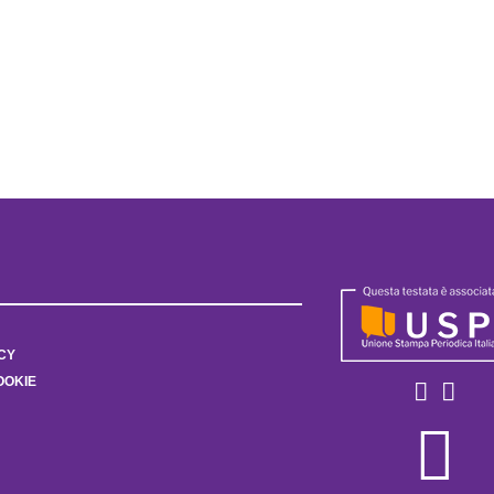
CY
OOKIE