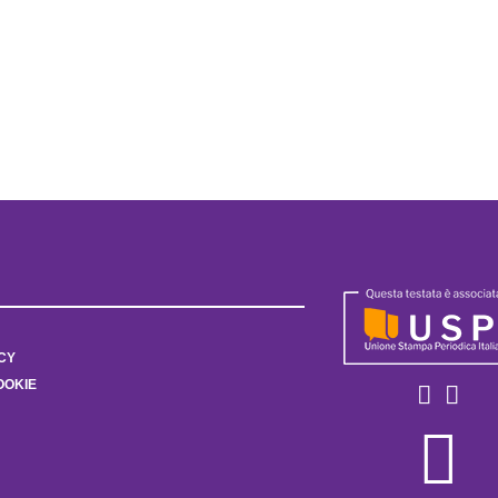
CY
OOKIE