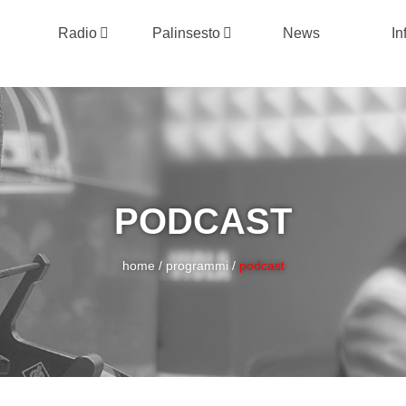
Radio
Palinsesto
News
In
PODCAST
home
/
programmi
/
podcast