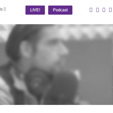
fo
LIVE!
Podcast