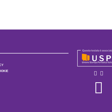
CY
OOKIE