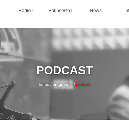
Radio
Palinsesto
News
In
PODCAST
home
/
programmi
/
podcast