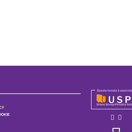
CY
OOKIE