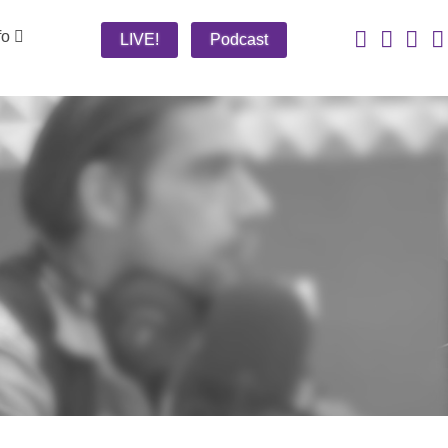
fo
LIVE!
Podcast