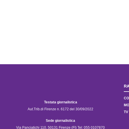
RA
CO
Testata giornalistica
MO
Aut.Trib.di Firenze n. 6172 del 30/09/2022
TV
Sede giornalistica
Via Panciatichi 110, 50131 Firenze (FI) Tel: 055 0107870