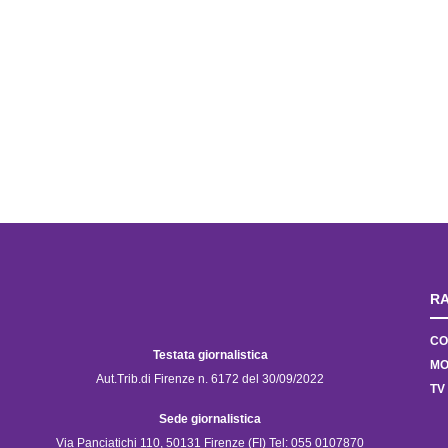
RA
CO
Testata giornalistica
MO
Aut.Trib.di Firenze n. 6172 del 30/09/2022
TV
Sede giornalistica
Via Panciatichi 110, 50131 Firenze (FI) Tel: 055 0107870