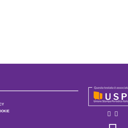
CY
OOKIE