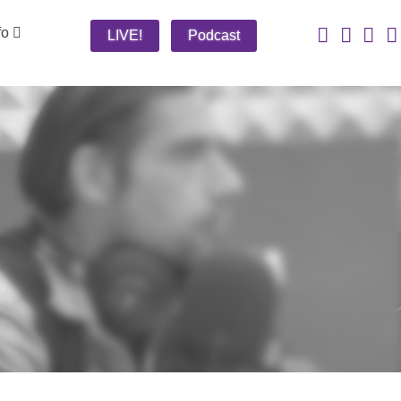
fo
LIVE!
Podcast