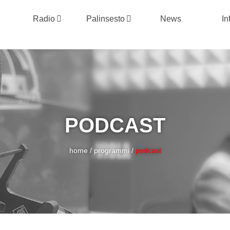
Radio
Palinsesto
News
In
PODCAST
home
/
programmi
/
podcast