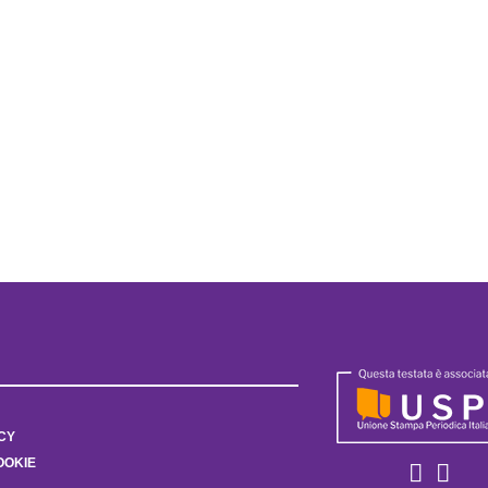
CY
OOKIE