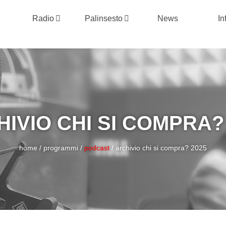
Radio
Palinsesto
News
In
IVIO CHI SI COMPRA?
home
/
programmi
/
podcast
/
archivio chi si compra? 2025