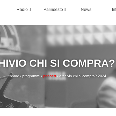
Radio
Palinsesto
News
In
IVIO CHI SI COMPRA?
home
/
programmi
/
podcast
/
archivio chi si compra? 2024