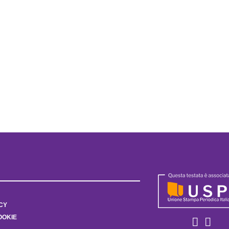
CY
OOKIE