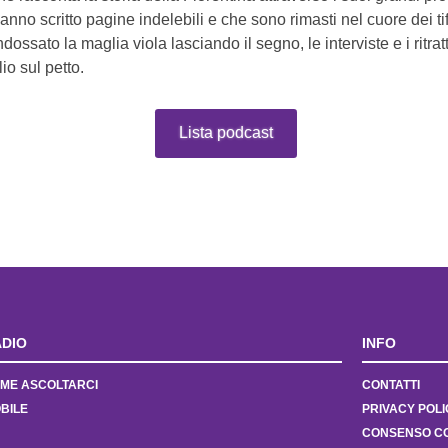
no scritto pagine indelebili e che sono rimasti nel cuore dei tifos
ndossato la maglia viola lasciando il segno, le interviste e i ritratt
lio sul petto.
Lista podcast
DIO
INFO
ME ASCOLTARCI
CONTATTI
BILE
PRIVACY POLI
CONSENSO C