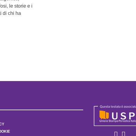
i, le storie e i
i di chi ha
CY
OOKIE