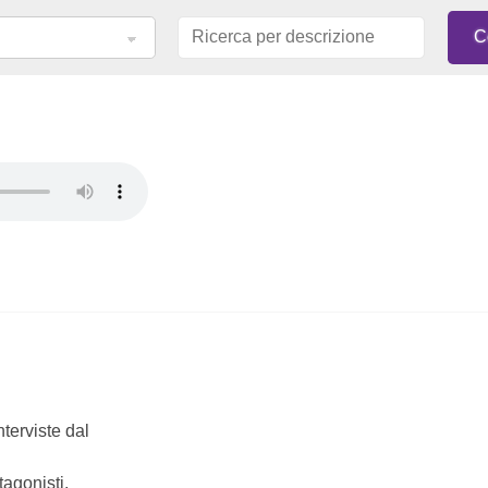
nterviste dal
tagonisti,