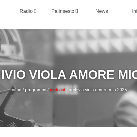
Radio
Palinsesto
News
In
IVIO VIOLA AMORE MIO
home
/
programmi
/
podcast
/
archivio viola amore mio 2025