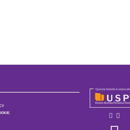
CY
OOKIE