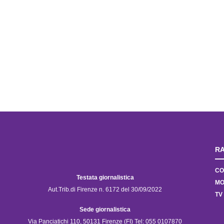
RA
CO
Testata giornalistica
MO
Aut.Trib.di Firenze n. 6172 del 30/09/2022
TV
Sede giornalistica
Via Panciatichi 110, 50131 Firenze (FI) Tel: 055 0107870