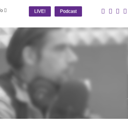
fo
LIVE!
Podcast