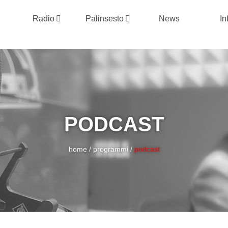
Radio
Palinsesto
News
In
PODCAST
home
/
programmi
/
podcast