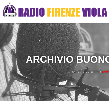
ARCHIVIO BUONG
home
/
programmi
/
pod