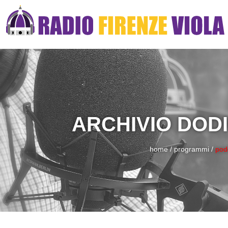
ARCHIVIO DOD
home
/
programmi
/
pod