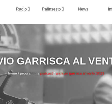
Radio
Palinsesto
News
In
VIO GARRISCA AL VENT
home
/
programmi
/
podcast
/
archivio garrisca al vento 2023