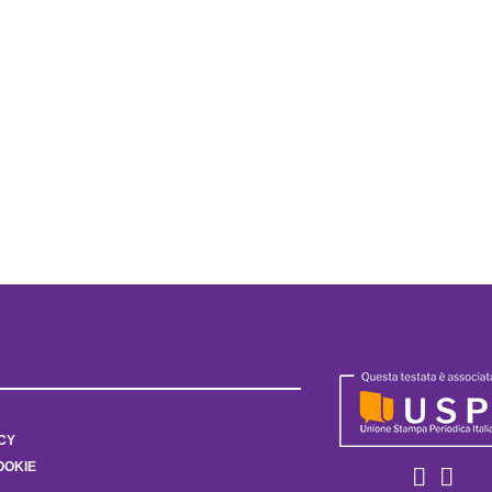
CY
OOKIE