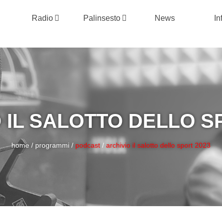
Radio
Palinsesto
News
In
 IL SALOTTO DELLO S
home
/
programmi
/
podcast
/
archivio il salotto dello sport 2023