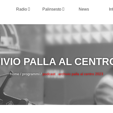
Radio
Palinsesto
News
In
IVIO PALLA AL CENTRO
home
/
programmi
/
podcast
/
archivio palla al centro 2023