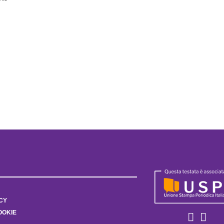
CY
OOKIE