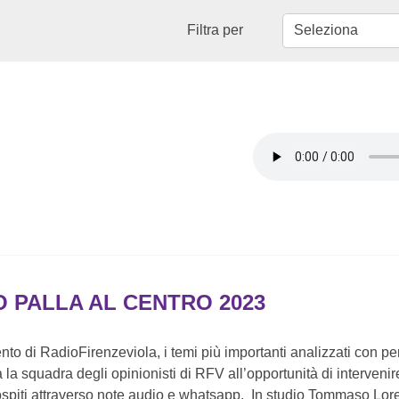
Filtra per
O PALLA AL CENTRO 2023
to di RadioFirenzeviola, i temi più importanti analizzati con p
ta la squadra degli opinionisti di RFV all’opportunità di interven
spiti attraverso note audio e whatsapp. In studio Tommaso Lor