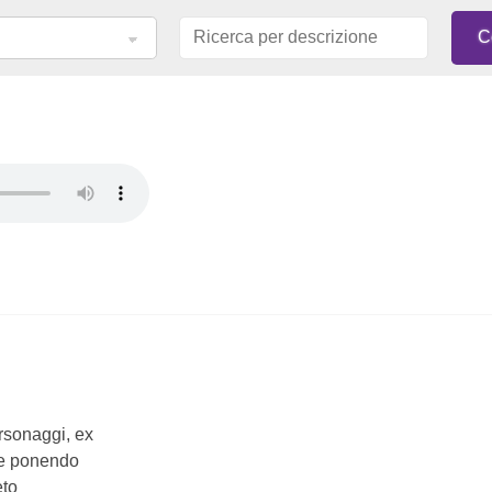
ersonaggi, ex
ire ponendo
eto