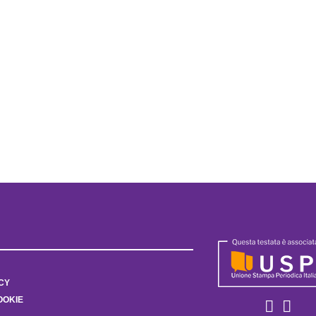
CY
OOKIE