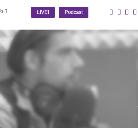
fo
LIVE!
Podcast