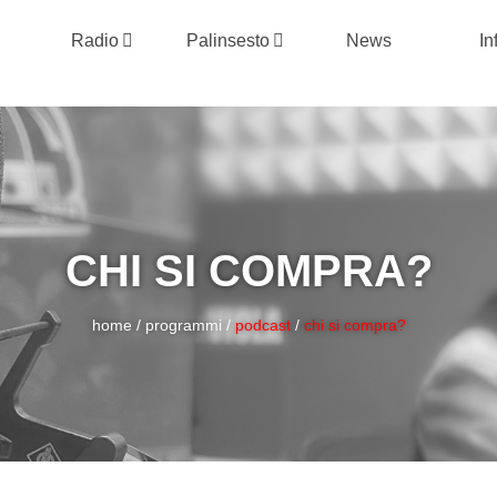
Radio
Palinsesto
News
In
CHI SI COMPRA?
home
/
programmi
/
podcast
/
chi si compra?