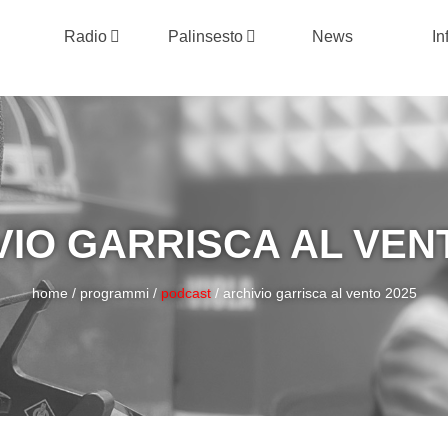
Radio
Palinsesto
News
In
VIO GARRISCA AL VENT
home
/
programmi
/
podcast
/
archivio garrisca al vento 2025