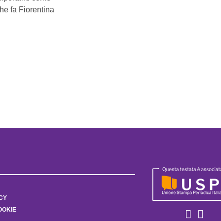
che fa Fiorentina
CY
OOKIE