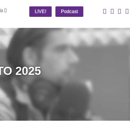
fo
LIVE!
Podcast
O 2025