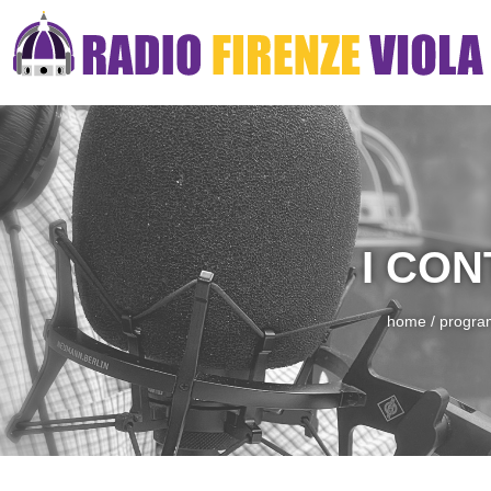
I CON
home
/
progra