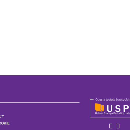
CY
OOKIE