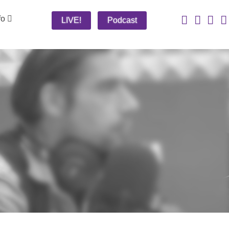
fo
LIVE!
Podcast