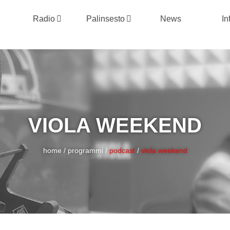
Radio
Palinsesto
News
In
VIOLA WEEKEND
home
/
programmi
/
podcast
/
viola weekend