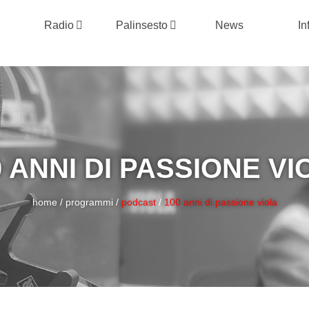
Radio
Palinsesto
News
In
0 ANNI DI PASSIONE VI
home
/
programmi
/
podcast
/
100 anni di passione viola