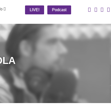
fo
LIVE!
Podcast
OLA