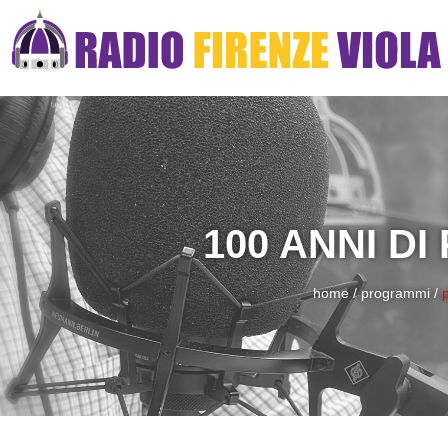
100 ANNI DI
home
/
programmi
/