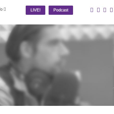
fo
LIVE!
Podcast