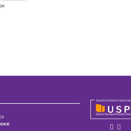
ope
CY
OOKIE