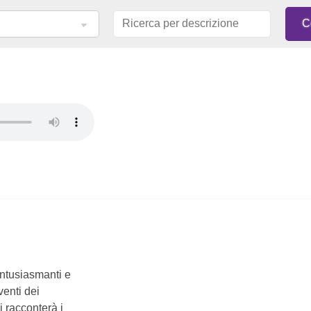
entusiasmanti e
venti dei
i racconterà i