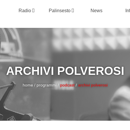
Radio
Palinsesto
News
In
ARCHIVI POLVEROSI
home
/
programmi
/
podcast
/
archivi polverosi