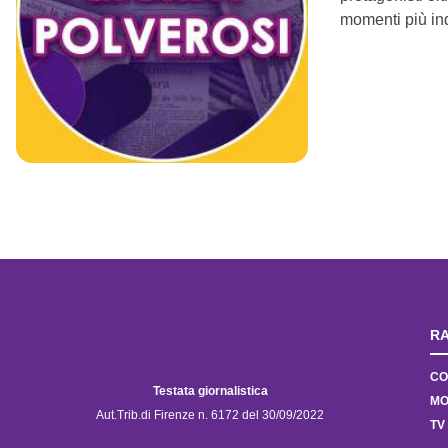
momenti più ind
RA
CO
Testata giornalistica
MO
Aut.Trib.di Firenze n. 6172 del 30/09/2022
TV