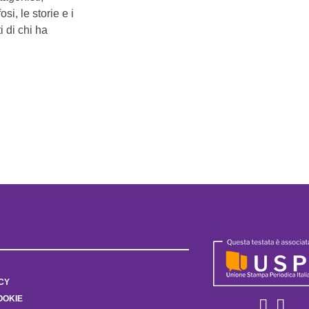
i, le storie e i
i di chi ha
CY
OOKIE