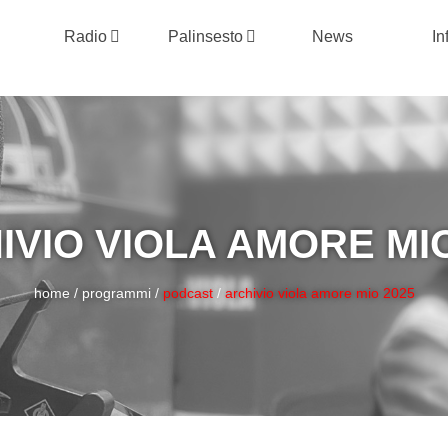
Radio
Palinsesto
News
In
IVIO VIOLA AMORE MIO
home
/
programmi
/
podcast
/
archivio viola amore mio 2025