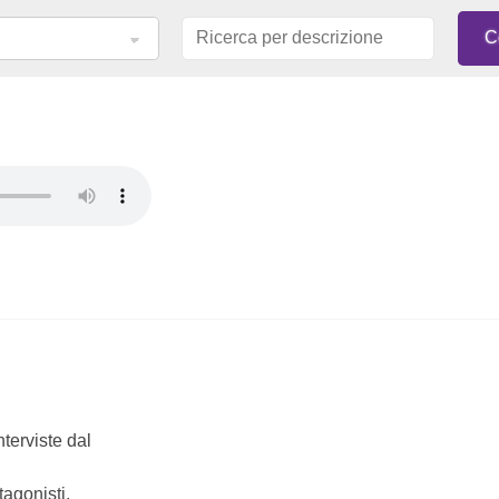
nterviste dal
tagonisti,