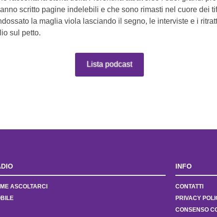
no scritto pagine indelebili e che sono rimasti nel cuore dei tifos
ndossato la maglia viola lasciando il segno, le interviste e i ritratt
lio sul petto.
Lista podcast
DIO
INFO
ME ASCOLTARCI
CONTATTI
BILE
PRIVACY POLI
CONSENSO C