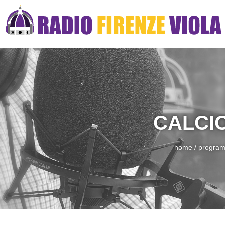
CALCIO
home
/
progra