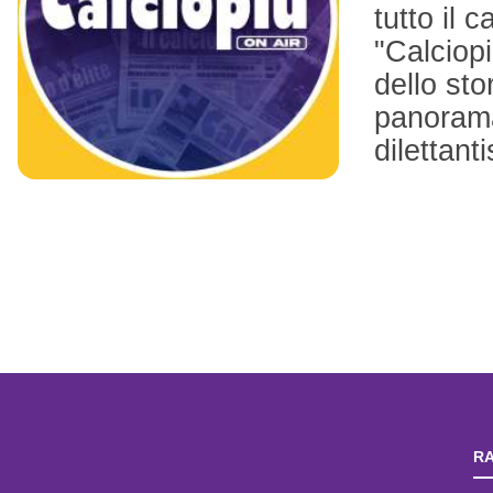
tutto il c
"Calciopi
dello sto
panorama
dilettant
RA