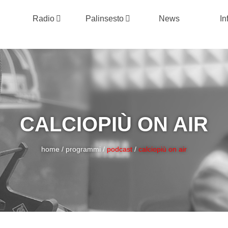
Radio
Palinsesto
News
In
CALCIOPIÙ ON AIR
home
/
programmi
/
podcast
/
calciopiù on air