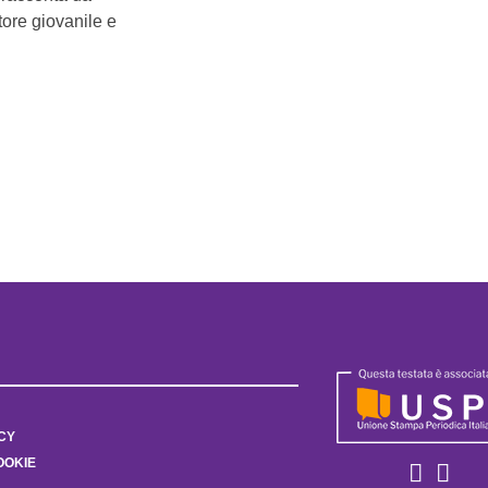
ttore giovanile e
CY
OOKIE