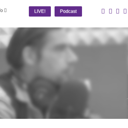
fo
LIVE!
Podcast