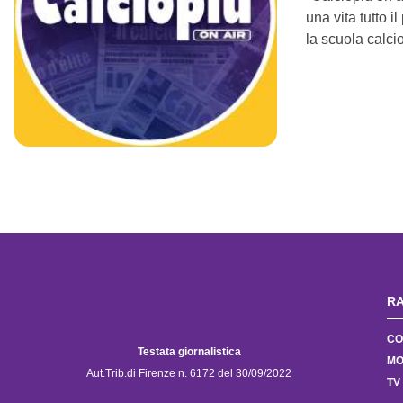
una vita tutto i
la scuola calcio
RA
CO
Testata giornalistica
MO
Aut.Trib.di Firenze n. 6172 del 30/09/2022
TV