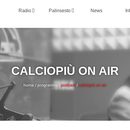
Radio
Palinsesto
News
In
CALCIOPIÙ ON AIR
home
/
programmi
/
podcast
/
calciopiù on air