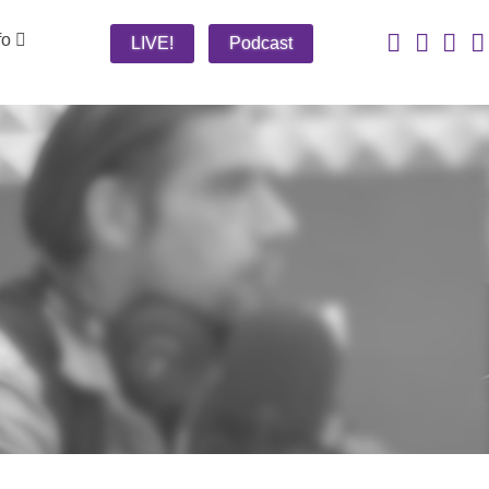
fo
LIVE!
Podcast