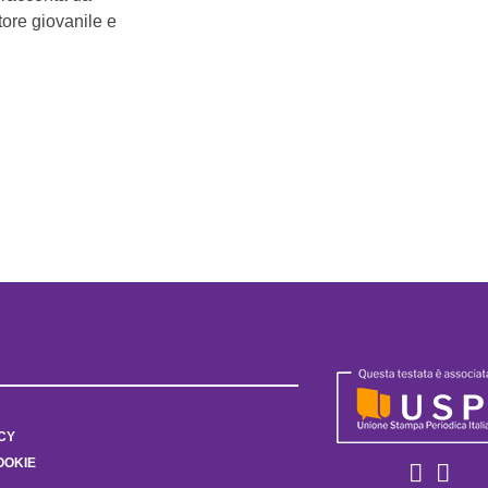
ttore giovanile e
CY
OOKIE