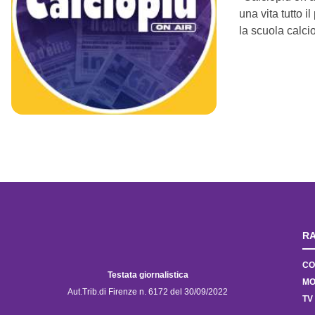
una vita tutto i
la scuola calcio
RA
CO
Testata giornalistica
MO
Aut.Trib.di Firenze n. 6172 del 30/09/2022
TV