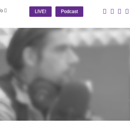
fo
LIVE!
Podcast