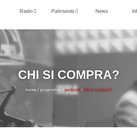
Radio
Palinsesto
News
In
CHI SI COMPRA?
home
/
programmi
/
podcast
/
chi si compra?