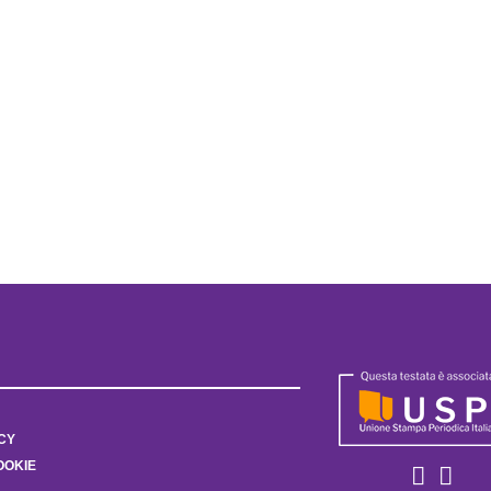
CY
OOKIE