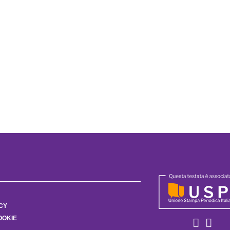
CY
OOKIE