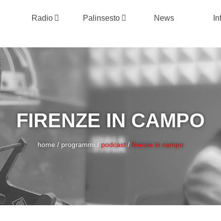
Radio
Palinsesto
News
In
FIRENZE IN CAMPO
home
/
programmi
/
podcast
/
firenze in campo