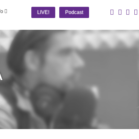
fo
LIVE!
Podcast
A