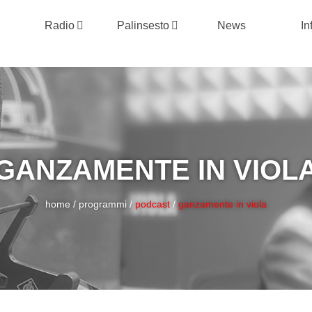
Radio
Palinsesto
News
In
GANZAMENTE IN VIOL
home
/
programmi
/
podcast
/
ganzamente in viola