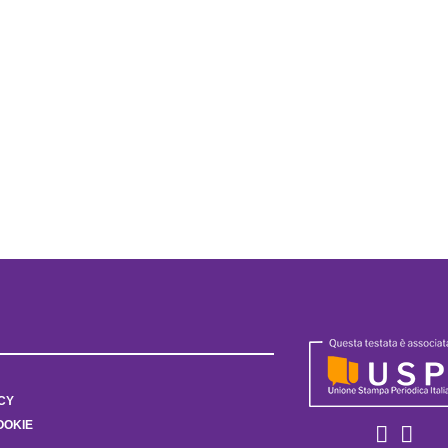
CY
OOKIE