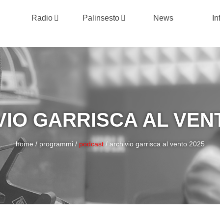
Radio
Palinsesto
News
In
VIO GARRISCA AL VENT
home
/
programmi
/
podcast
/
archivio garrisca al vento 2025