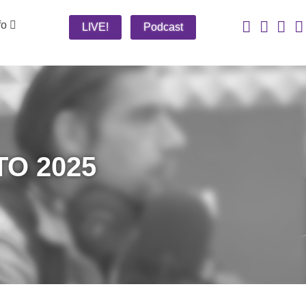
fo
LIVE!
Podcast
O 2025