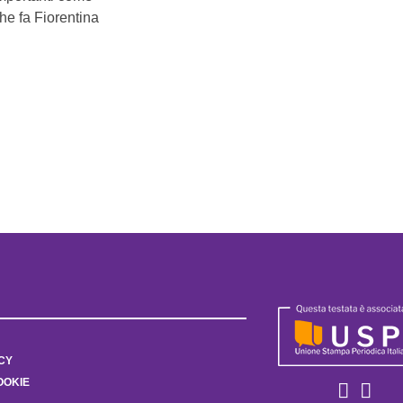
che fa Fiorentina
CY
OOKIE