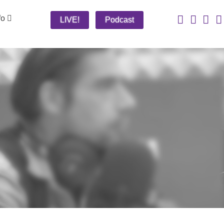
fo
LIVE!
Podcast