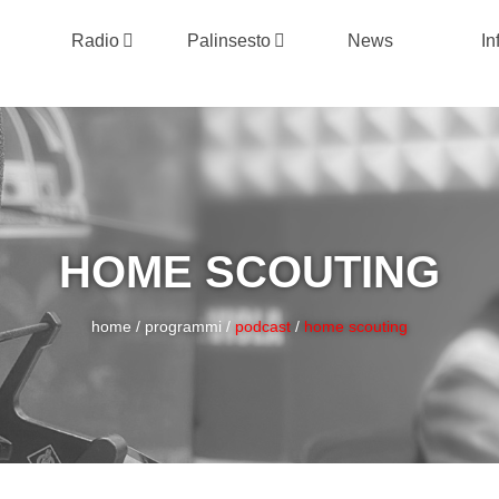
Radio
Palinsesto
News
In
HOME SCOUTING
home
/
programmi
/
podcast
/
home scouting