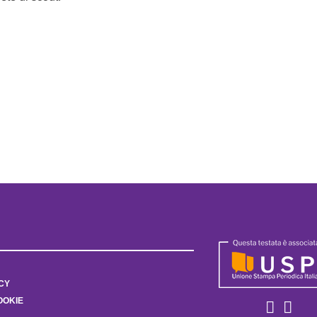
CY
OOKIE