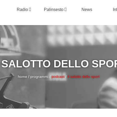
Radio
Palinsesto
News
In
L SALOTTO DELLO SPO
home
/
programmi
/
podcast
/
il salotto dello sport