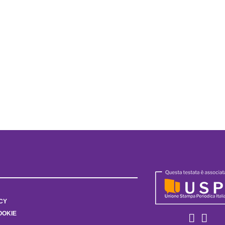
CY
OOKIE