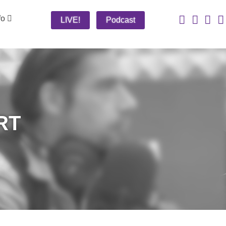
fo
LIVE!
Podcast
RT