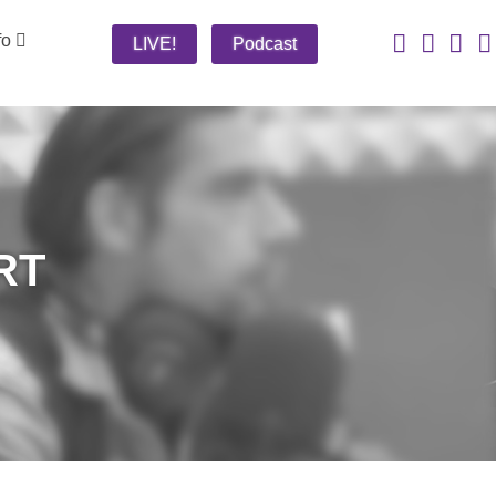
fo
LIVE!
Podcast
RT