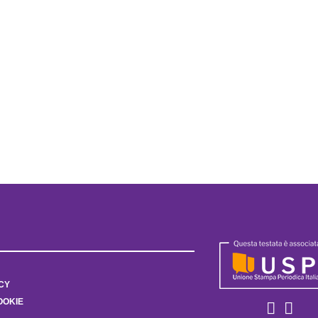
CY
OOKIE