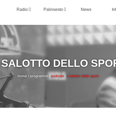
Radio
Palinsesto
News
In
L SALOTTO DELLO SPO
home
/
programmi
/
podcast
/
il salotto dello sport