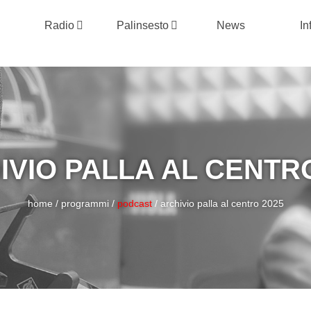
Radio
Palinsesto
News
In
IVIO PALLA AL CENTRO
home
/
programmi
/
podcast
/
archivio palla al centro 2025