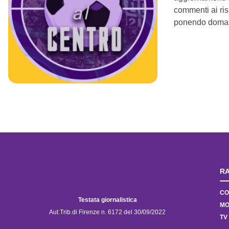
commenti ai risu
ponendo domand
RA
CO
Testata giornalistica
MO
Aut.Trib.di Firenze n. 6172 del 30/09/2022
TV