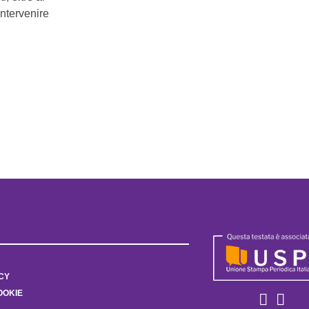
intervenire
CY
OOKIE