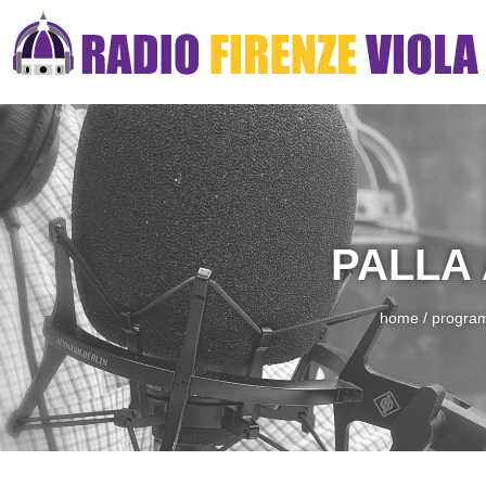
PALLA
home
/
progra