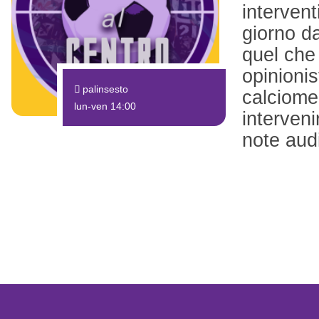
intervent
giorno da
quel che
opinionis
palinsesto
calciomer
lun-ven 14:00
interven
note aud