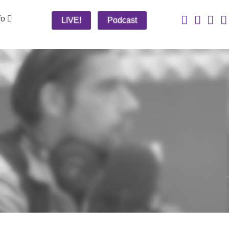
fo
LIVE!
Podcast