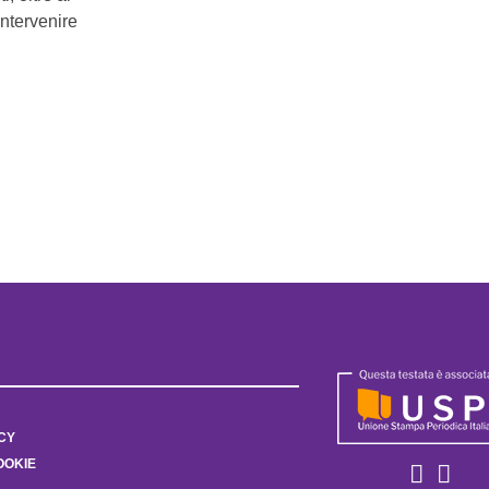
intervenire
CY
OOKIE