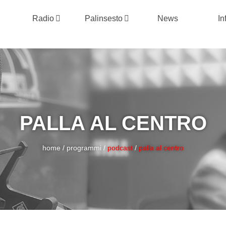
Radio
Palinsesto
News
In
PALLA AL CENTRO
home
/
programmi
/
podcast
/
palla al centro