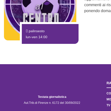
commenti ai risu
ponendo domand
palinsesto
lun-ven 14:00
RA
CO
Testata giornalistica
MO
Aut.Trib.di Firenze n. 6172 del 30/09/2022
TV