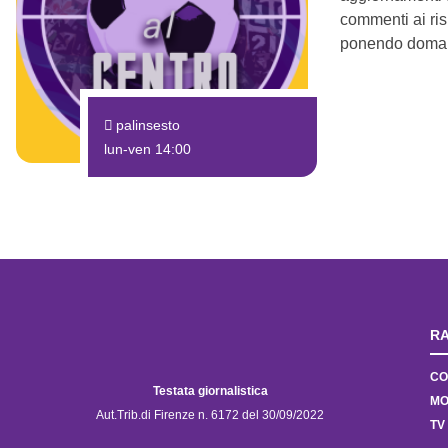
commenti ai risu
ponendo domand
palinsesto
lun-ven 14:00
RA
CO
Testata giornalistica
MO
Aut.Trib.di Firenze n. 6172 del 30/09/2022
TV