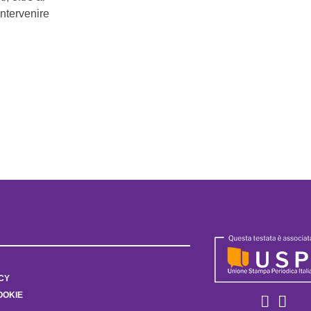
intervenire
CY
OOKIE