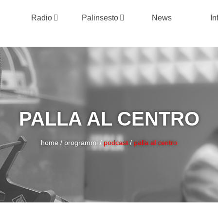
Radio
Palinsesto
News
In
PALLA AL CENTRO
home
/
programmi
/
podcast
/
palla al centro