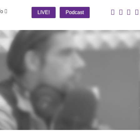
fo
LIVE!
Podcast