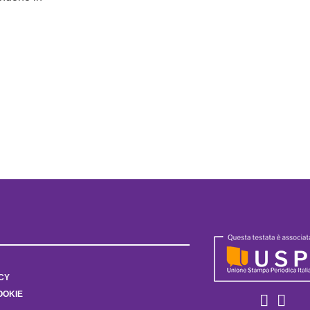
CY
OOKIE