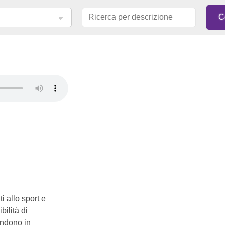
i allo sport e
bilità di
endono in