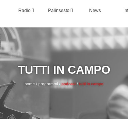
Radio
Palinsesto
News
In
TUTTI IN CAMPO
home
/
programmi
/
podcast
/
tutti in campo