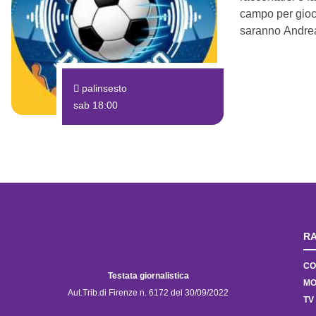
campo per giocar
saranno Andrea
palinsesto
sab 18:00
RA
CO
Testata giornalistica
MO
Aut.Trib.di Firenze n. 6172 del 30/09/2022
TV