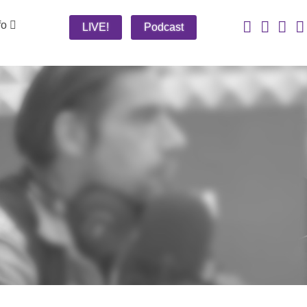
fo
LIVE!
Podcast