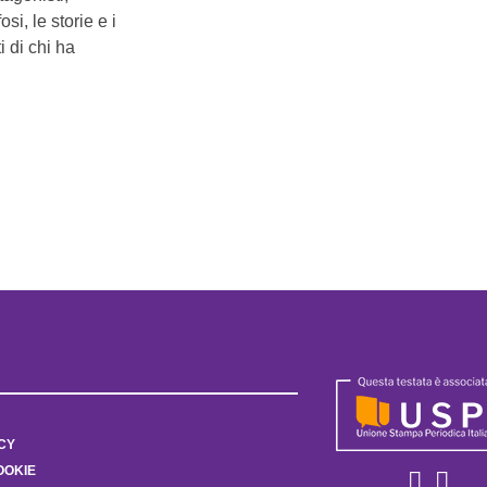
i, le storie e i
i di chi ha
CY
OOKIE