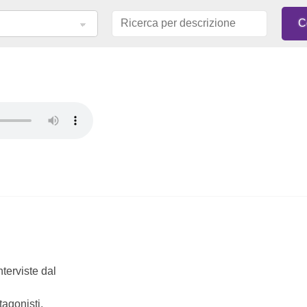
nterviste dal
tagonisti,