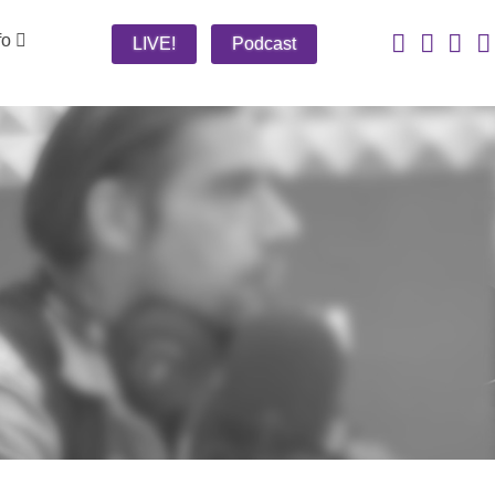
fo
LIVE!
Podcast