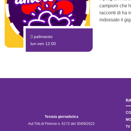
campioni che han
racconti di ha i
indossato il gig
palinsesto
lun-ven 12:00
RA
CO
Testata giornalistica
MO
Aut.Trib.di Firenze n. 6172 del 30/09/2022
TV