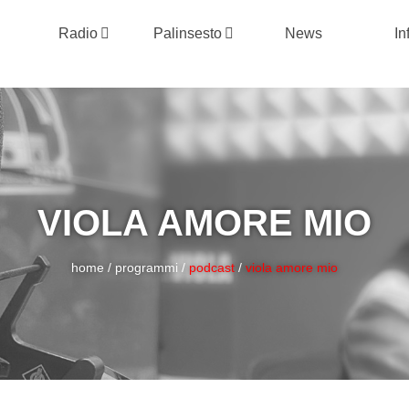
Radio
Palinsesto
News
In
VIOLA AMORE MIO
home
/
programmi
/
podcast
/
viola amore mio