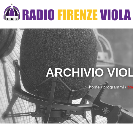
ARCHIVIO VIO
home
/
programmi
/
po