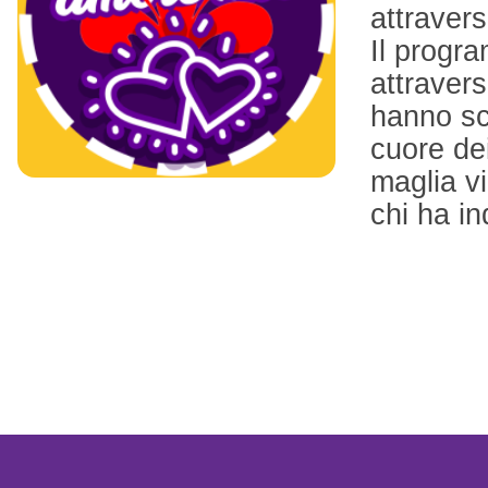
attraver
Il progra
attravers
hanno scr
cuore dei
maglia vio
chi ha in