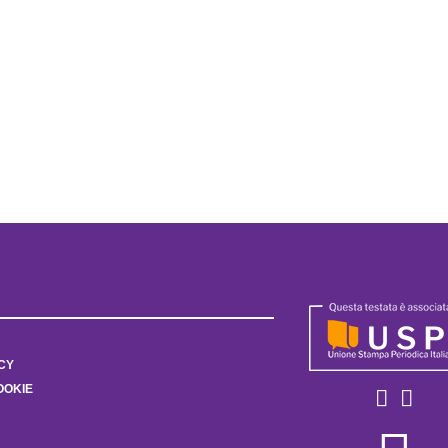
CY
OOKIE