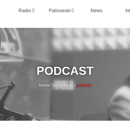
Radio
Palinsesto
News
In
PODCAST
home
/
programmi
/
podcast