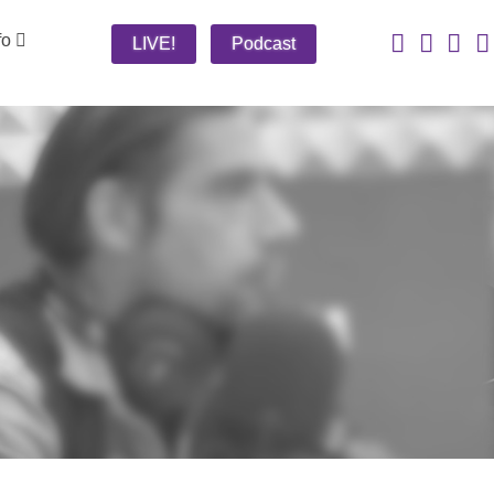
fo
LIVE!
Podcast