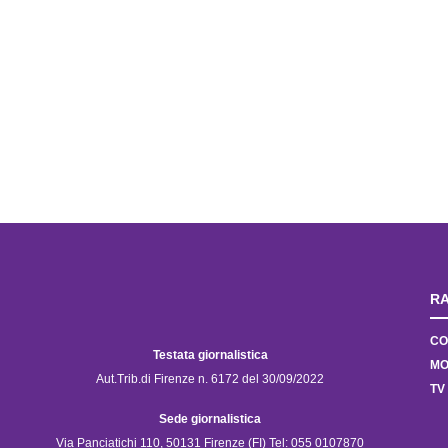
RA
CO
Testata giornalistica
MO
Aut.Trib.di Firenze n. 6172 del 30/09/2022
TV
Sede giornalistica
Via Panciatichi 110, 50131 Firenze (FI) Tel: 055 0107870