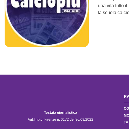
una vita tutto i
la scuola calcio
RA
CO
Testata giornalistica
MO
Aut.Trib.di Firenze n. 6172 del 30/09/2022
TV