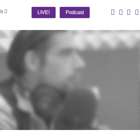
fo
LIVE!
Podcast