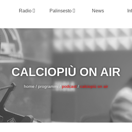
Radio
Palinsesto
News
In
CALCIOPIÙ ON AIR
home
/
programmi
/
podcast
/
calciopiù on air