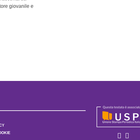
ttore giovanile e
CY
OOKIE