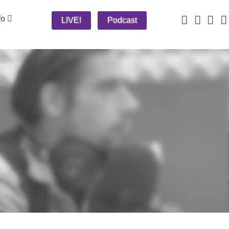
fo
LIVE!
Podcast