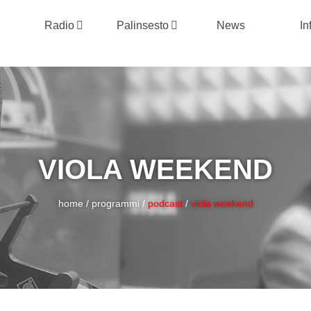
Radio
Palinsesto
News
In
VIOLA WEEKEND
home
/
programmi
/
podcast
/
viola weekend