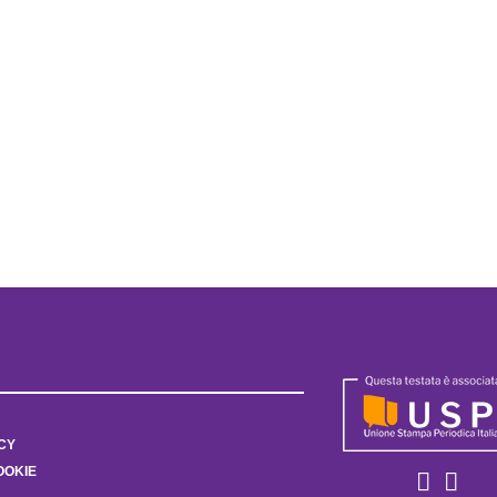
CY
OOKIE